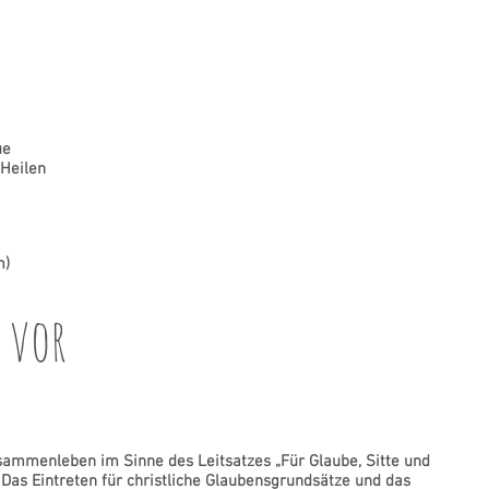
tand:
 Julia Erkens
ue
Heilen
10m/25m/50m)
0m)
 vor
Zusammenleben im Sinne des Leitsatzes „Für Glaube, Sitte und
 Das Eintreten für christliche Glaubensgrundsätze und das