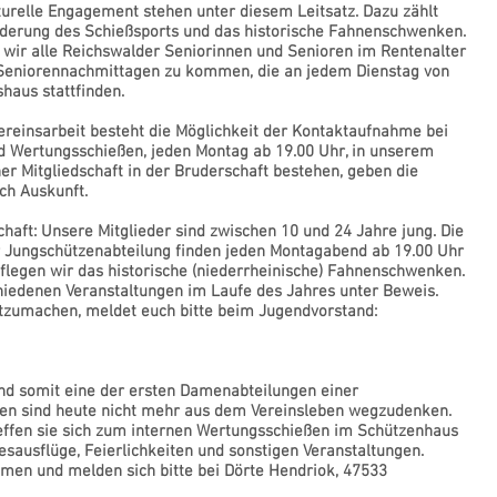
lturelle Engagement stehen unter diesem Leitsatz. Dazu zählt
rderung des Schießsports und das historische Fahnenschwenken.
 wir alle Reichswalder Seniorinnen und Senioren im Rentenalter
n Seniorennachmittagen zu kommen, die an jedem Dienstag von
haus stattfinden.
Vereinsarbeit besteht die Möglichkeit der Kontaktaufnahme bei
 Wertungsschießen, jeden Montag ab 19.00 Uhr, in unserem
ner Mitgliedschaft in der Bruderschaft bestehen, geben die
ch Auskunft.
aft: Unsere Mitglieder sind zwischen 10 und 24 Jahre jung. Die
 Jungschützenabteilung finden jeden Montagabend ab 19.00 Uhr
flegen wir das historische (niederrheinische) Fahnenschwenken.
hiedenen Veranstaltungen im Laufe des Jahres unter Beweis.
itzumachen, meldet euch bitte beim Jugendvorstand:
d somit eine der ersten Damenabteilungen einer
en sind heute nicht mehr aus dem Vereinsleben wegzudenken.
reffen sie sich zum internen Wertungsschießen im Schützenhaus
esausflüge, Feierlichkeiten und sonstigen Veranstaltungen.
mmen und melden sich bitte bei Dörte Hendriok, 47533
stand.