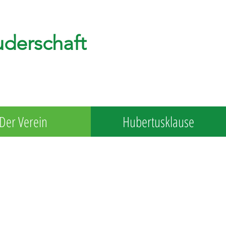
uderschaft
Der Verein
Hubertusklause